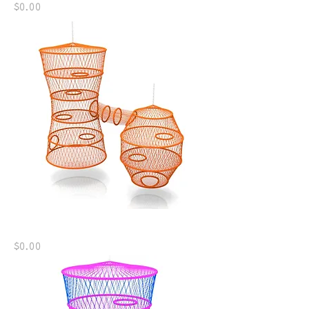
Precio
$0.00
UP-CN04-13
Precio
$0.00