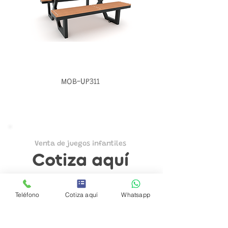
MOB-UP311
Venta de juegos infantiles
Cotiza aquí
Regístrate aquí y en breve nos
pondremos en contacto para resolver
todas tus dudas.
Teléfono
Cotiza aquí
Whatsapp