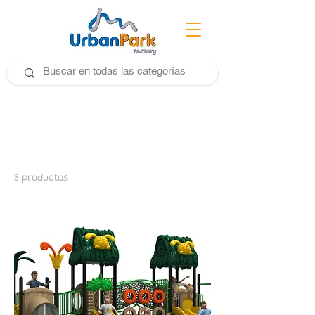
Inicio
AL Series
AL Series
3 productos
Filtrar y ordenar