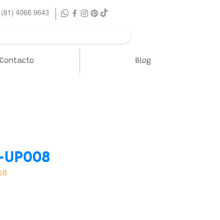
 (81) 4066 9643
Contacto
Blog
-UP008
08