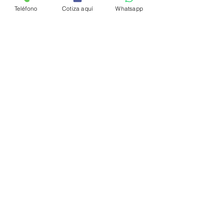
Teléfono
Cotiza aquí
Whatsapp
Enviar
© 2024 URBAN PARK S.A. DE C.V.
Aviso de privacidad