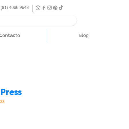
 (81) 4066 9643
Contacto
Blog
 Press
ess