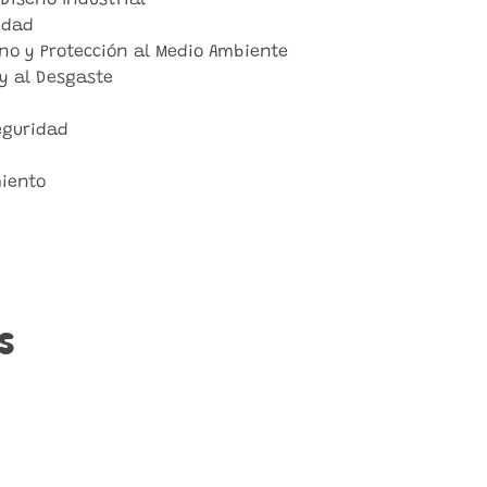
Diseño Industrial
idad
no y Protección al Medio Ambiente
 y al Desgaste
eguridad
miento
s